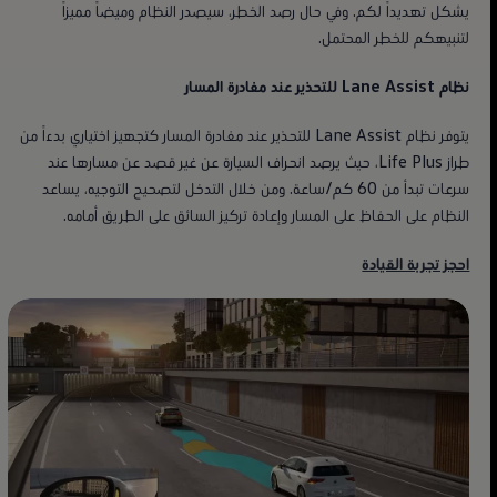
يشكل تهديداً لكم. وفي حال رصد الخطر، سيصدر النظام وميضاً مميزاً
لتنبيهكم للخطر المحتمل.
نظام Lane Assist للتحذير عند مغادرة المسار
يتوفر نظام Lane Assist للتحذير عند مغادرة المسار كتجهيز اختياري بدءاً من
طراز Life Plus، حيث يرصد انحراف السيارة عن غير قصد عن مسارها عند
سرعات تبدأ من 60 كم/ساعة. ومن خلال التدخل لتصحيح التوجيه، يساعد
النظام على الحفاظ على المسار وإعادة تركيز السائق على الطريق أمامه.
احجز تجربة القيادة