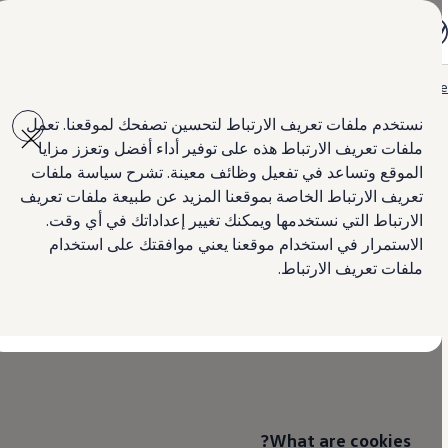
جميع الموديلات
جولف GTI
جولف R
جيتا الجديدة كلياً
Hom
Skip to
Skip
باسات الجديدة كلياً
main
to
تي روك
نستخدم ملفات تعريف الارتباط لتحسين تصفحك لموقعنا. تعمل
content
footer
تيغوان
ملفات تعريف الارتباط هذه على توفير أداء أفضل وتعزز مزايا
تيرامونت
طوارق
الموقع وتساعد في تفعيل وظائف معينة. تشرح سياسة ملفات
Cookies Policy
أماروك الجديدة
تعريف الارتباط الخاصة بموقعنا المزيد عن طبيعة ملفات تعريف
كادي كارغو
الارتباط التي نستخدمها ويمكنك تغيير إعداداتك في أي وقت.
كرافتر
العروض
الاستمرار في استخدام موقعنا يعني موافقتك على استخدام
We use cookies to enhance the performance of our
السيارات المستعملة
ملفات تعريف الارتباط.
لمالكي وأصحاب السيارة
website and personalise your online
Volkswagen
ابحث عن وكيل Volkswagen
experience.
What are cookies?