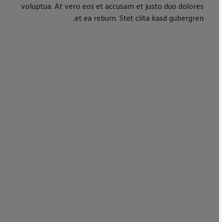
voluptua. At vero eos et accusam et justo duo dolores
et ea rebum. Stet clita kasd gubergren.