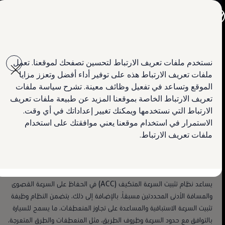
جميع الموديلات
جولف GTI
جولف R
تيغوان
جيتا الجديدة كلياً
Skip to
Skip
باسات الجديدة كلياً
main
to
تي روك
نظام تثبيت السرعة المتكيف ACC ونظام Front Assist
نستخدم ملفات تعريف الارتباط لتحسين تصفحك لموقعنا. تعمل
حب من نوع آخر
content
footer
تيغوان
للكبح عند الطوارئ
ملفات تعريف الارتباط هذه على توفير أداء أفضل وتعزز مزايا
تيرامونت
استكشاف الميزات
طوارق
الموقع وتساعد في تفعيل وظائف معينة. تشرح سياسة ملفات
أماروك الجديدة
تعريف الارتباط الخاصة بموقعنا المزيد عن طبيعة ملفات تعريف
الحفاظ على المسافة مع
كادي كارغو
احجز تجربة القيادة
الارتباط التي نستخدمها ويمكنك تغيير إعداداتك في أي وقت.
كرافتر
العروض
الاستمرار في استخدام موقعنا يعني موافقتك على استخدام
السيارات الأخرى في الأمام. الالتزام
السيارات المستعملة
ملفات تعريف الارتباط.
لمالكي وأصحاب السيارة
بحدود السرعة المحددة.
ابحث عن وكيل Volkswagen
يساعد نظام تثبيت السرعة المتكيف (ACC) في الحفاظ على السرعة القصوى
والمسافة الأدنى المحددتين مسبقاً. بالإضافة إلى ذلك، يتضمن النظام وظيفة
تثبيت السرعة الاستباقية والمساعدة على تجاوز المنعطفات، ما يسمح للسيارة
بالتوافق مع حدود السرعة وظروف الطريق، مثل المنعطفات والطرق المتعرجة.