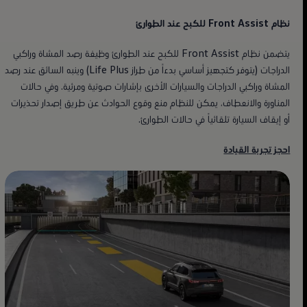
نظام Front Assist للكبح عند الطوارئ
يتضمن نظام Front Assist للكبح عند الطوارئ وظيفة رصد المشاة وراكبي
الدراجات (يتوفر كتجهيز أساسي بدءاً من طراز Life Plus) وينبه السائق عند رصد
المشاة وراكبي الدراجات والسيارات الأخرى بإشارات صوتية ومرئية. وفي حالات
المناورة والانعطاف، يمكن للنظام منع وقوع الحوادث عن طريق إصدار تحذيرات
أو إيقاف السيارة تلقائياً في حالات الطوارئ.
احجز تجربة القيادة