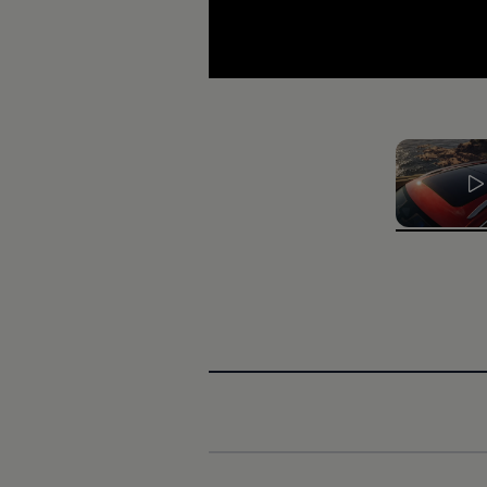
, ‎1‎ of ‎3‎