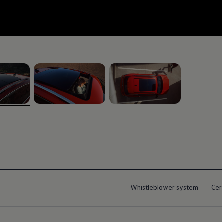
, ‎2‎ of ‎3‎
, ‎3‎ of ‎3‎
Whistleblower system
Cer