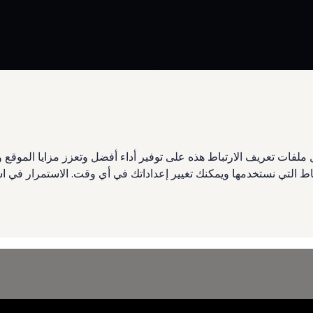
فتحة السقف البانورامية القابلة للانزلاق والطي
دة
ملفات تعريف الارتباط هذه على توفير أداء أفضل وتعزز مزايا الموق
تباط التي نستخدمها ويمكنك تغيير إعداداتك في أي وقت. الاستمرار في
تتوفر 
لمظلة الكهربائية القابلة للطي الحماية من أشعة الشمس المباشرة. وفي حال رغبة ا
حه بالكامل.