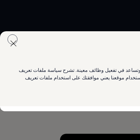
ع وتساعد في تفعيل وظائف معينة. تشرح سياسة ملفات تعريف
 استخدام موقعنا يعني موافقتك على استخدام ملفات تعريف
فتحة السقف البانورامية الكهربائية القابلة للانزلاق والطي كتجهيز اختياري لطراز Life Plus وتجهيز أساسي في طراز Elegance. يتيح السطح الزجاجي الكبير للضوء الطبيعي ملء
لركاب في استنشاق بعض الهواء النقي، يمكن