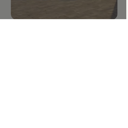
حب من نوع آخر
عائلة سيارات SUV من فولكس واجن
استكشف الطرازات
أوقات العمل: