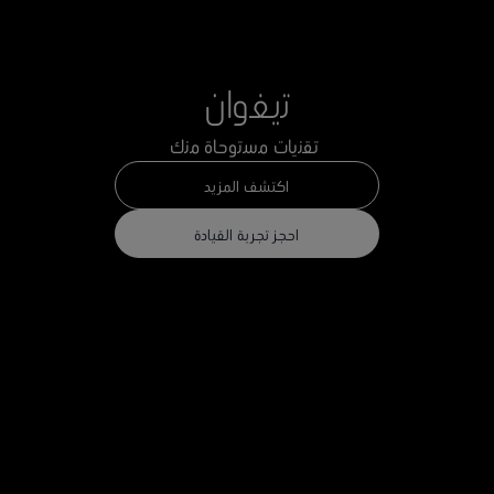
ﺗﯾﻐوان
ﺗﻘﻧﯾﺎت ﻣﺳﺗوﺣﺎة ﻣﻧك
اكتشف المزيد
احجز تجربة القيادة