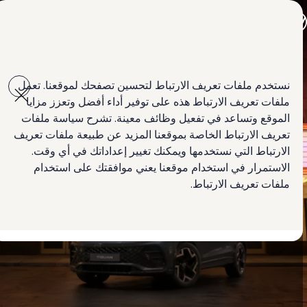
جميع الموديلات
جولف GTI
جولف R
جيتا الجديدة كلياً
Skip to
Skip
باسات الجديدة كلياً
main
to
تي روك
نستخدم ملفات تعريف الارتباط لتحسين تصفحك لموقعنا. تعمل
content
footer
تيغوان
ملفات تعريف الارتباط هذه على توفير أداء أفضل وتعزز مزايا
تيرامونت
طوارق
الموقع وتساعد في تفعيل وظائف معينة. تشرح سياسة ملفات
أماروك الجديدة
تعريف الارتباط الخاصة بموقعنا المزيد عن طبيعة ملفات تعريف
كادي كارغو
الارتباط التي نستخدمها ويمكنك تغيير إعداداتك في أي وقت.
كرافتر
العروض
الاستمرار في استخدام موقعنا يعني موافقتك على استخدام
السيارات المستعملة
ملفات تعريف الارتباط.
لمالكي وأصحاب السيارة
ابحث عن وكيل Volkswagen