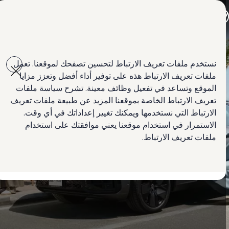
جميع الموديلات
جولف GTI
جولف R
جيتا الجديدة كلياً
Skip to
Skip
باسات الجديدة كلياً
main
to
تي روك
نستخدم ملفات تعريف الارتباط لتحسين تصفحك لموقعنا. تعمل
content
footer
تيغوان
ملفات تعريف الارتباط هذه على توفير أداء أفضل وتعزز مزايا
تيرامونت
طوارق
الموقع وتساعد في تفعيل وظائف معينة. تشرح سياسة ملفات
أماروك الجديدة
تعريف الارتباط الخاصة بموقعنا المزيد عن طبيعة ملفات تعريف
كادي كارغو
الارتباط التي نستخدمها ويمكنك تغيير إعداداتك في أي وقت.
كرافتر
العروض
الاستمرار في استخدام موقعنا يعني موافقتك على استخدام
السيارات المستعملة
ملفات تعريف الارتباط.
لمالكي وأصحاب السيارة
ابحث عن وكيل Volkswagen