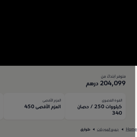
متوفر ابتداءً من
204,099 درهم
القوة القصوى
العزم الأقصى
ا
كيلووات 250 / حصان
العزم الأقصى 450
50
340
Hom
جميع الموديلات
طوارق