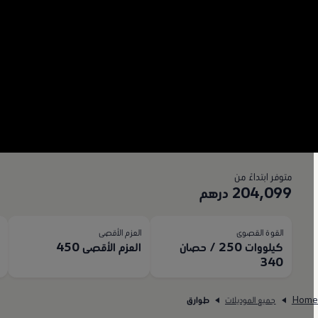
متوفر ابتداءً من
204,099 درهم
القوة القصوى
العزم الأقصى
ا
كيلووات 250 / حصان
العزم الأقصى 450
50
340
Hom
جميع الموديلات
طوارق