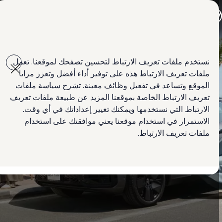
جميع الموديلات
جولف GTI
جولف R
جيتا الجديدة كلياً
Skip to
Skip
باسات الجديدة كلياً
main
to
تي روك
نستخدم ملفات تعريف الارتباط لتحسين تصفحك لموقعنا. تعمل
content
footer
تيغوان
ملفات تعريف الارتباط هذه على توفير أداء أفضل وتعزز مزايا
تيرامونت
طوارق
الموقع وتساعد في تفعيل وظائف معينة. تشرح سياسة ملفات
أماروك الجديدة
تعريف الارتباط الخاصة بموقعنا المزيد عن طبيعة ملفات تعريف
كادي كارغو
الارتباط التي نستخدمها ويمكنك تغيير إعداداتك في أي وقت.
كرافتر
العروض
الاستمرار في استخدام موقعنا يعني موافقتك على استخدام
السيارات المستعملة
ملفات تعريف الارتباط.
لمالكي وأصحاب السيارة
ابحث عن وكيل Volkswagen