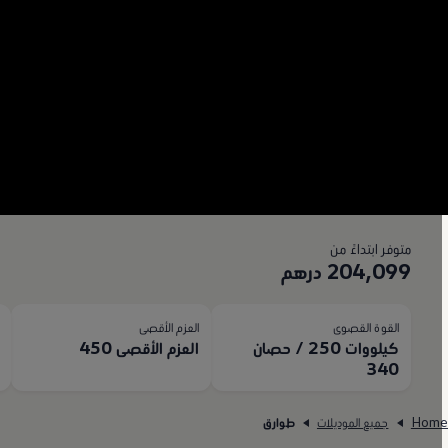
متوفر ابتداءً من
204,099 درهم
القوة القصوى
العزم الأقصى
ا
كيلووات 250 / حصان
العزم الأقصى 450
50
340
Hom
جميع الموديلات
طوارق