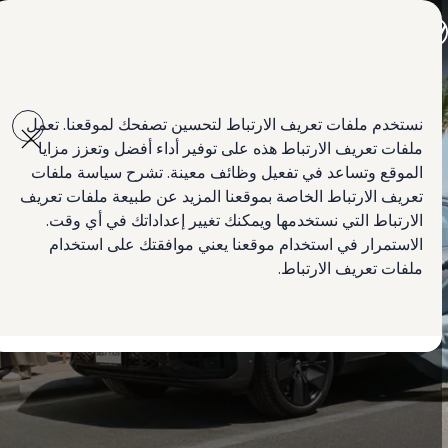
جميع الموديلات
جولف GTI
جولف R
جيتا الجديدة كلياً
Skip to
Skip
باسات الجديدة كلياً
main
to
تي روك
نستخدم ملفات تعريف الارتباط لتحسين تصفحك لموقعنا. تعمل
content
footer
تيغوان
ملفات تعريف الارتباط هذه على توفير أداء أفضل وتعزز مزايا
تيرامونت
طوارق
الموقع وتساعد في تفعيل وظائف معينة. تشرح سياسة ملفات
أماروك الجديدة
تعريف الارتباط الخاصة بموقعنا المزيد عن طبيعة ملفات تعريف
كادي كارغو
الارتباط التي نستخدمها ويمكنك تغيير إعداداتك في أي وقت.
كرافتر
العروض
الاستمرار في استخدام موقعنا يعني موافقتك على استخدام
السيارات المستعملة
ملفات تعريف الارتباط.
لمالكي وأصحاب السيارة
ابحث عن وكيل Volkswagen