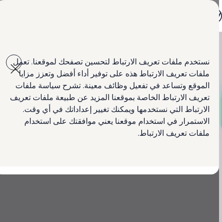
جميع الموديلات
جولف GTI
جولف R
جيتا الجديدة كلياً
Skip to
Skip
باسات الجديدة كلياً
main
to
تي روك
نستخدم ملفات تعريف الارتباط لتحسين تصفحك لموقعنا. تعمل
content
footer
تيغوان
ملفات تعريف الارتباط هذه على توفير أداء أفضل وتعزز مزايا
تيرامونت
طوارق
الموقع وتساعد في تفعيل وظائف معينة. تشرح سياسة ملفات
أماروك الجديدة
تعريف الارتباط الخاصة بموقعنا المزيد عن طبيعة ملفات تعريف
كادي كارغو
الارتباط التي نستخدمها ويمكنك تغيير إعداداتك في أي وقت.
كرافتر
العروض
الاستمرار في استخدام موقعنا يعني موافقتك على استخدام
السيارات المستعملة
ملفات تعريف الارتباط.
لمالكي وأصحاب السيارة
ابحث عن وكيل Volkswagen