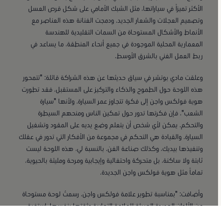
الأكثر تميزاً في سياراتها، مثل الشبك الأمامي على شكل قرص العسل
وتصميم العجلات والشعار الجديد. ودمجت الفنانة هذه العناصر مع
الأنماط والأشكال المستوحاة من السمات التقليدية للهندسة
المعمارية المحلية الموجودة في جميع أنحاء المنطقة، ما يساعد في
ربط العمل الفني بالشرق الأوسط.
وعلقت مادي بوتشر في سياق حديثها عن هذه الشراكة قائلة: "تتمحور
هذه اللوحة حول الطموح والذكاء والتركيز على المستقبل، فقد تطورت
هوية فولكس واجن إلى فكرة تتجاوز عمر السيارة. ولأنها "سيارة
الشعب"، فإن فكرتها تدور حول تمكين الناس ومنحهم السيطرة
والتحكم. يمكن لأي شخص أن يتعلم وضع يديه على المقود وتشغيل
السيارة. والقيادة هي التحكم في مجموعة من الأفكار التي تدور في عقلك
وتنفيذها بيديك، وكذلك صناعة الفن. بالنسبة لي، هذه اللوحة ليست
ثابتة ولا ساكنة، بل متحركة واحتفالية وإيجابية ومرحة ومليئة بالحيوية،
تماماً مثل هوية فولكس واجن الجديدة.
وأضافت: "بمناسبة تطوير علامة فولكس واجن، رسمتُ لوحة مستوحاة
من الألوان الجديدة الجريئة للعلامة التجارية وثقتها بنفسها. استغرق
رسم اللوحة الرئيسية ثلاثة أيام، ثم فُصلت مقاطع منها وتحولت إلى